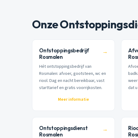
Onze Ontstoppingsdi
Ontstoppingsbedrijf
Afv
→
Rosmalen
Ros
Hét ontstoppingsbedrijf van
Afvoe
Rosmalen: afvoer, gootsteen, wc en
badk
riool. Dag en nacht bereikbaar, vast
weer 
starttarief en gratis voorrijkosten.
dat u
Meer informatie
Ontstoppingsdienst
Rio
→
Rosmalen
Ros