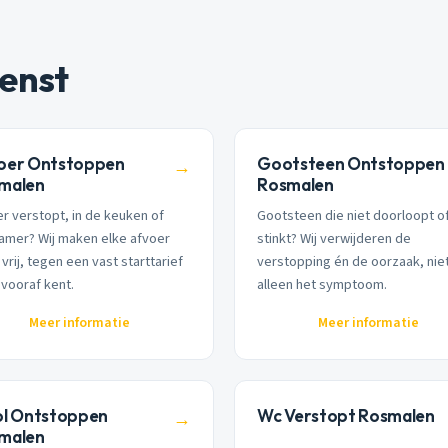
enst
oer Ontstoppen
Gootsteen Ontstoppen
→
malen
Rosmalen
r verstopt, in de keuken of
Gootsteen die niet doorloopt o
amer? Wij maken elke afvoer
stinkt? Wij verwijderen de
vrij, tegen een vast starttarief
verstopping én de oorzaak, nie
 vooraf kent.
alleen het symptoom.
Meer informatie
Meer informatie
ol Ontstoppen
Wc Verstopt Rosmalen
→
malen