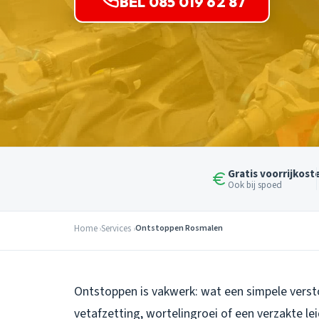
BEL 085 019 62 87
Gratis voorrijkost
Ook bij spoed
Home
Services
Ontstoppen Rosmalen
Ontstoppen is vakwerk: wat een simpele versto
vetafzetting, wortelingroei of een verzakte l