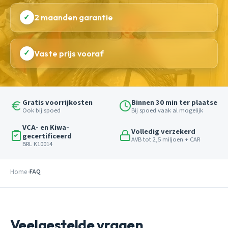
✓
2 maanden garantie
✓
Vaste prijs vooraf
Gratis voorrijkosten
Binnen 30 min ter plaatse
Ook bij spoed
Bij spoed vaak al mogelijk
VCA- en Kiwa-
Volledig verzekerd
gecertificeerd
AVB tot 2,5 miljoen + CAR
BRL K10014
Home
FAQ
Veelgestelde vragen