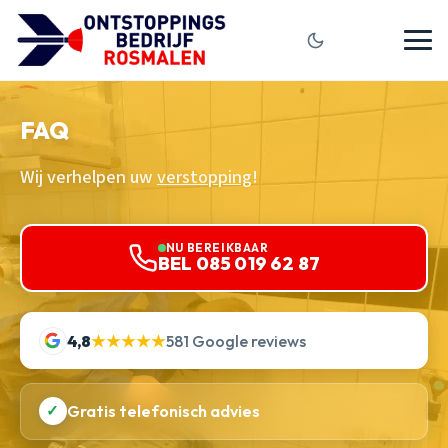
FAQ
Wij verhelpen uw
verstopping
!
NU BEREIKBAAR
BEL 085 019 62 87
4,8
★★★★★
581 Google reviews
✓
Gratis telefonisch advies