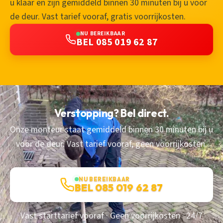
u klaar en zijn gemiddeld binnen 30 minuten bij u voor
de deur. Vast tarief vooraf, gratis voorrijkosten.
NU BEREIKBAAR
BEL 085 019 62 87
Verstopping? Bel direct.
Onze monteur staat gemiddeld binnen 30 minuten bij u
voor de deur. Vast tarief vooraf, geen voorrijkosten.
NU BEREIKBAAR
BEL 085 019 62 87
Vast starttarief vooraf · Geen voorrijkosten · 24/7